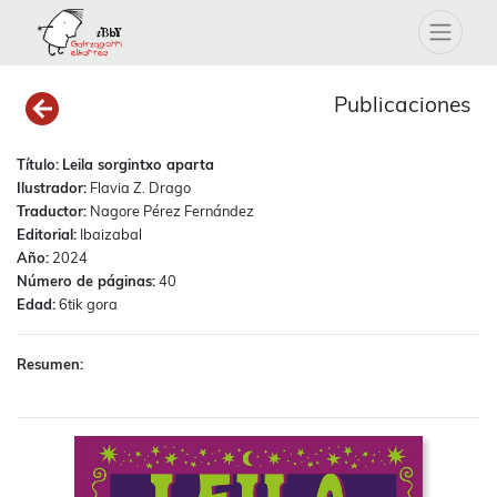
Publicaciones
Título:
Leila sorgintxo aparta
Ilustrador:
Flavia Z. Drago
Traductor:
Nagore Pérez Fernández
Editorial:
Ibaizabal
Año:
2024
Número de páginas:
40
Edad:
6tik gora
Resumen: