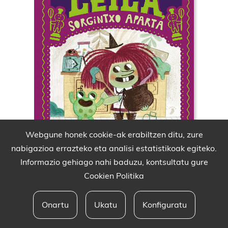
Webgune honek cookie-ak erabiltzen ditu, zure
nabigazioa errazteko eta analisi estatistikoak egiteko.
Informazio gehiago nahi baduzu, kontsultatu gure
Cookien Politika
Onartu
Ukatu
Konfiguratu
Babesleak eta lege oharra