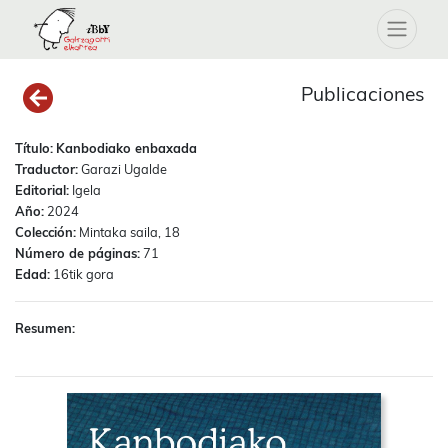
Publicaciones
Título:
Kanbodiako enbaxada
Traductor:
Garazi Ugalde
Editorial:
Igela
Año:
2024
Colección:
Mintaka saila, 18
Número de páginas:
71
Edad:
16tik gora
Resumen: