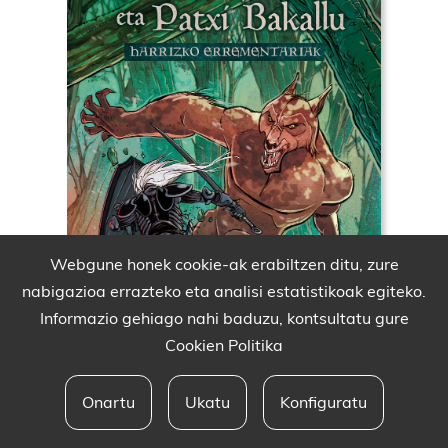
Webgune honek cookie-ak erabiltzen ditu, zure
nabigazioa errazteko eta analisi estatistikoak egiteko.
Informazio gehiago nahi baduzu, kontsultatu gure
Cookien Politika
Onartu
Ukatu
Konfiguratu
Babesleak eta lege oharra