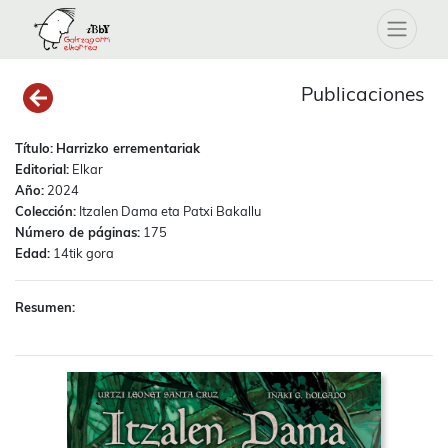
Publicaciones
Título:
Harrizko errementariak
Editorial:
Elkar
Año:
2024
Colección:
Itzalen Dama eta Patxi Bakallu
Número de páginas:
175
Edad:
14tik gora
Resumen: