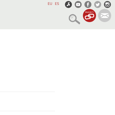
EU
ES