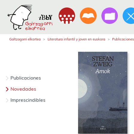
Galtzagorri elkartea
Literatura infantil y joven en euskara
Publicaciones
Publicaciones
Novedades
Imprescindibles