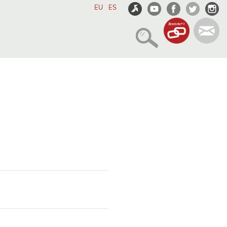
EU
ES